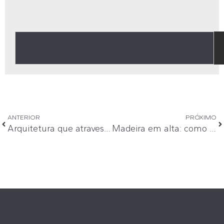
ANTERIOR
PRÓXIMO
Arquitetura que atravessa gerações: o legado dos imóveis bem pensados
Madeira em alta: como usar tons naturais para criar ambientes sofisticados