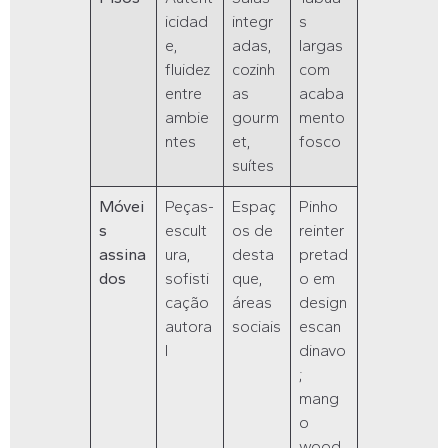
icidad
integr
s
e,
adas,
largas
fluidez
cozinh
com
entre
as
acaba
ambie
gourm
mento
ntes
et,
fosco
suítes
Móvei
Peças-
Espaç
Pinho
s
escult
os de
reinter
assina
ura,
desta
pretad
dos
sofisti
que,
o em
cação
áreas
design
autora
sociais
escan
l
dinavo
;
mang
o
wood