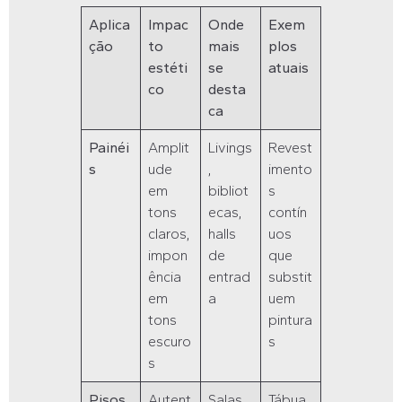
Aplica
Impac
Onde
Exem
ção
to
mais
plos
estéti
se
atuais
co
desta
ca
Painéi
Amplit
Livings
Revest
s
ude
,
imento
em
bibliot
s
tons
ecas,
contín
claros,
halls
uos
impon
de
que
ência
entrad
substit
em
a
uem
tons
pintura
escuro
s
s
Pisos
Autent
Salas
Tábua