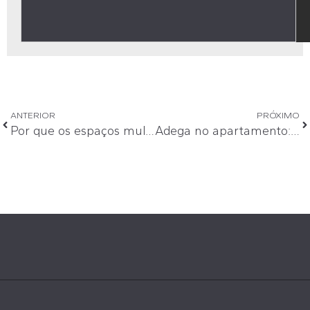
ANTERIOR
PRÓXIMO
Por que os espaços multifuncionais viraram tendência no alto padrão
Adega no apartamento: sofisticação em cada detalhe do morar