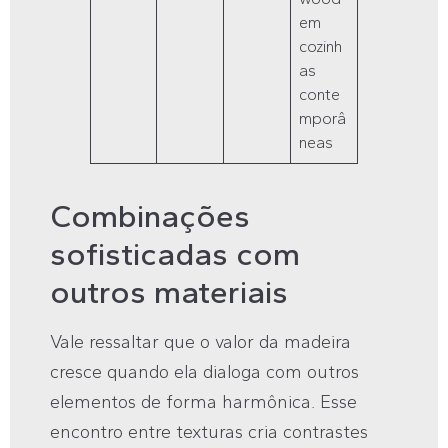
em
cozinh
as
conte
mporâ
neas
Combinações
sofisticadas com
outros materiais
Vale ressaltar que o valor da madeira
cresce quando ela dialoga com outros
elementos de forma harmônica. Esse
encontro entre texturas cria contrastes